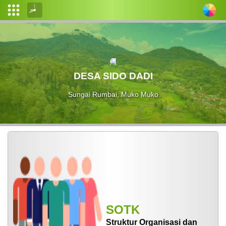
Login
Admin
Layanan
DESA SIDO DADI
Mandiri
Sungai Rumbai, Muko Muko
Wilayah
Administratif
desa
Calon
Pemilih
Produk
Hukum
SOTK
Informasi
Publik
Struktur Organisasi dan