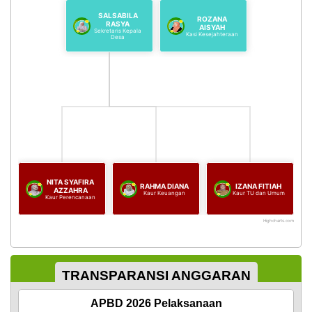
Mandiri
SALSABILA
ROZANA
RASYA
AISYAH
Sekretaris Kepala
SOTK
Kasi Kesejahteraan
Desa
Desa
STATISTIK
PENDUDUK
NITA SYAFIRA
RAHMA DIANA
IZANA FITIAH
AZZAHRA
Kaur Keuangan
Kaur TU dan Umum
Kaur Perencanaan
Highcharts.com
End of interactive chart.
TRANSPARANSI ANGGARAN
APBD 2026 Pelaksanaan