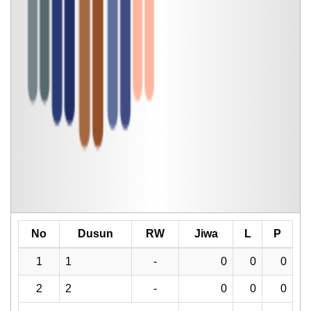
No
Dusun
RW
Jiwa
L
P
1
1
-
0
0
0
2
2
-
0
0
0