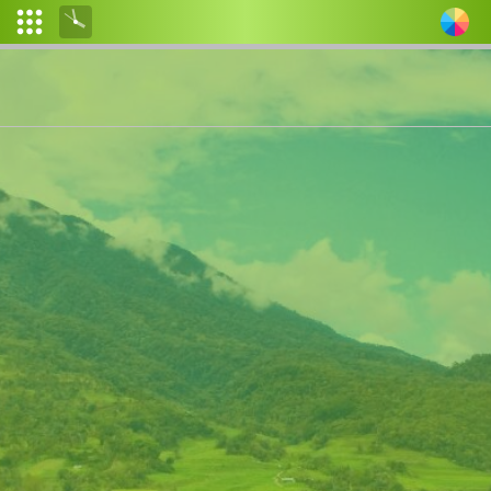
Login
Admin
Layanan
Mandiri
Wilayah
Administratif
desa
Calon
Pemilih
Produk
Hukum
Informasi
Publik