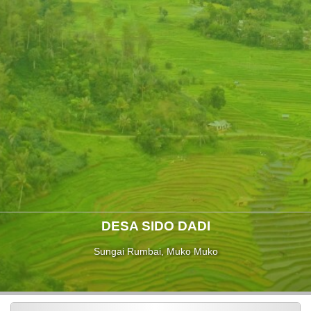
Peta
Desa
SDGs
Desa
Lapak
Desa
Pembangunan
Galeri
Pengaduan
DESA SIDO DADI
Sungai Rumbai, Muko Muko
Pemerintah
Desa
Layanan