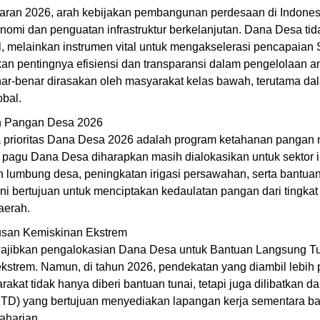
ran 2026, arah kebijakan pembangunan perdesaan di Indonesi
omi dan penguatan infrastruktur berkelanjutan. Dana Desa tid
l, melainkan instrumen vital untuk mengakselerasi pencapaia
n pentingnya efisiensi dan transparansi dalam pengelolaan a
nar-benar dirasakan oleh masyarakat kelas bawah, terutama d
bal.
n Pangan Desa 2026
a prioritas Dana Desa 2026 adalah program ketahanan pangan 
l pagu Dana Desa diharapkan masih dialokasikan untuk sektor 
lumbung desa, peningkatan irigasi persawahan, serta bantuan
 ini bertujuan untuk menciptakan kedaulatan pangan dari tingka
aerah.
san Kemiskinan Ekstrem
ajibkan pengalokasian Dana Desa untuk Bantuan Langsung Tu
ekstrem. Namun, di tahun 2026, pendekatan yang diambil lebih p
kat tidak hanya diberi bantuan tunai, tetapi juga dilibatkan 
TD) yang bertujuan menyediakan lapangan kerja sementara ba
aharian.