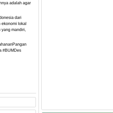
nnya adalah agar
onesia dari
n ekonomi lokal
yang mandiri,
ahananPangan
sa #BUMDes