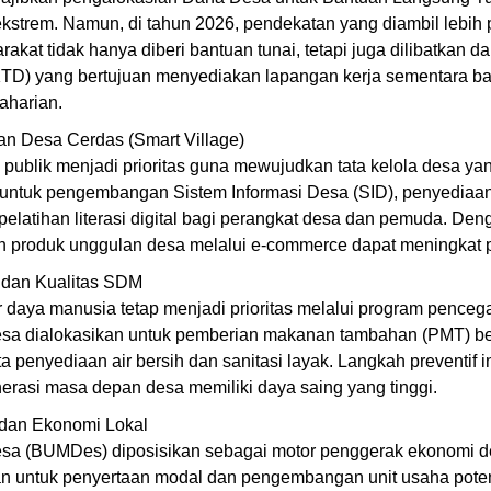
ekstrem. Namun, di tahun 2026, pendekatan yang diambil lebih p
kat tidak hanya diberi bantuan tunai, tetapi juga dilibatkan 
TD) yang bertujuan menyediakan lapangan kerja sementara ba
aharian.
dan Desa Cerdas (Smart Village)
n publik menjadi prioritas guna mewujudkan tata kelola desa ya
untuk pengembangan Sistem Informasi Desa (SID), penyediaan 
 pelatihan literasi digital bagi perangkat desa dan pemuda. Deng
 produk unggulan desa melalui e-commerce dapat meningkat p
 dan Kualitas SDM
 daya manusia tetap menjadi prioritas melalui program pencega
 dialokasikan untuk pemberian makanan tambahan (PMT) ber
 penyediaan air bersih dan sanitasi layak. Langkah preventif in
rasi masa depan desa memiliki daya saing yang tinggi.
 dan Ekonomi Lokal
sa (BUMDes) diposisikan sebagai motor penggerak ekonomi de
an untuk penyertaan modal dan pengembangan unit usaha potens