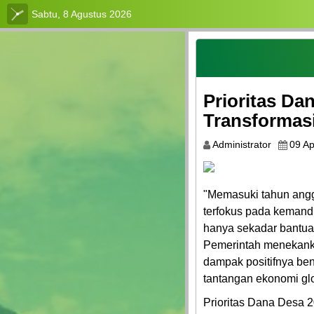
Sabtu, 8 Agustus 2026
Login
Admin
Prioritas Da
Layanan
Mandiri
Transformasi
Wilayah
Administrator
09 Ap
Administratif
desa
"Memasuki tahun angg
Calon
terfokus pada kemandi
Pemilih
hanya sekadar bantuan
Pemerintah menekanka
Produk
Hukum
dampak positifnya be
tantangan ekonomi glo
Informasi
Prioritas Dana Desa 2
Publik