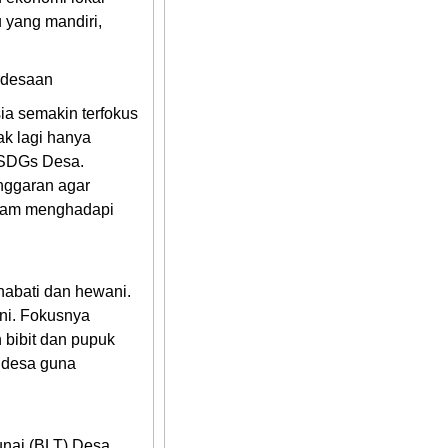
yang mandiri,
Pemdes Dadimulyo
erdesaan
28 Maret 2026 17:35:35
ini website sangatb membatu untuk a
a semakin terfokus
ak lagi hanya
n SDGs Desa.
nggaran agar
alam menghadapi
nabati dan hewani.
ini. Fokusnya
 bibit dan pupuk
t desa guna
nai (BLT) Desa