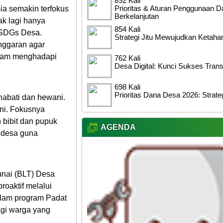
892 Kali
Prioritas & Aturan Penggunaan 
a semakin terfokus
Berkelanjutan
ak lagi hanya
854 Kali
n SDGs Desa.
Strategi Jitu Mewujudkan Ketaha
nggaran agar
alam menghadapi
762 Kali
Desa Digital: Kunci Sukses Tran
698 Kali
Prioritas Dana Desa 2026: Strat
nabati dan hewani.
ini. Fokusnya
 bibit dan pupuk
AGENDA
t desa guna
nai (BLT) Desa
roaktif melalui
dalam program Padat
gi warga yang