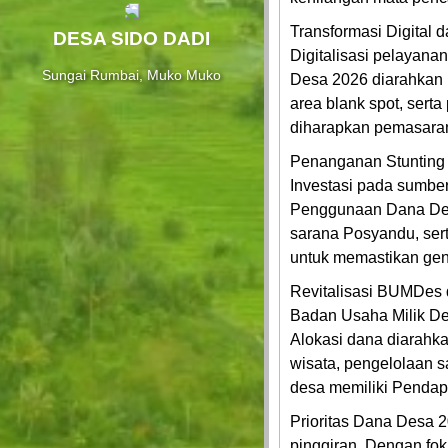
Mandiri
Transformasi Digital 
DESA SIDO DADI
SOTK
Digitalisasi pelayana
Desa
Sungai Rumbai, Muko Muko
Desa 2026 diarahkan 
area blank spot, serta
STATISTIK
diharapkan pemasaran
PENDUDUK
Penanganan Stunting
Investasi pada sumber
Penggunaan Dana Desa
sarana Posyandu, serta
untuk memastikan gene
Revitalisasi BUMDes
Badan Usaha Milik De
Alokasi dana diarahk
wisata, pengelolaan 
desa memiliki Pendapa
Prioritas Dana Desa 
pinggiran. Dengan fok