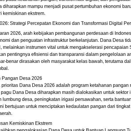
 diharapkan mampu menjadi pusat pertumbuhan ekonomi baru 
ri kemiskinan ekstrem.
026: Strategi Percepatan Ekonomi dan Transformasi Digital P
ran 2026, arah kebijakan pembangunan perdesaan di Indonesi
omi dan penguatan infrastruktur berkelanjutan. Dana Desa tid
l, melainkan instrumen vital untuk mengakselerasi pencapaia
n pentingnya efisiensi dan transparansi dalam pengelolaan a
nar-benar dirasakan oleh masyarakat kelas bawah, terutama d
bal.
n Pangan Desa 2026
a prioritas Dana Desa 2026 adalah program ketahanan pangan 
l pagu Dana Desa diharapkan masih dialokasikan untuk sektor 
lumbung desa, peningkatan irigasi persawahan, serta bantuan
 ini bertujuan untuk menciptakan kedaulatan pangan dari tingka
aerah.
san Kemiskinan Ekstrem
ajibkan pengalokasian Dana Desa untuk Bantuan Langsung Tu