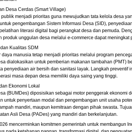
dan Desa Cerdas (Smart Village)
n publik menjadi prioritas guna mewujudkan tata kelola desa ya
untuk pengembangan Sistem Informasi Desa (SID), penyediaan 
 pelatihan literasi digital bagi perangkat desa dan pemuda. Deng
 produk unggulan desa melalui e-commerce dapat meningkat p
 dan Kualitas SDM
 daya manusia tetap menjadi prioritas melalui program pencega
 dialokasikan untuk pemberian makanan tambahan (PMT) ber
 penyediaan air bersih dan sanitasi layak. Langkah preventif in
rasi masa depan desa memiliki daya saing yang tinggi.
 dan Ekonomi Lokal
sa (BUMDes) diposisikan sebagai motor penggerak ekonomi de
an untuk penyertaan modal dan pengembangan unit usaha potens
sampah mandiri, maupun kemitraan dengan pihak swasta. Tujua
tan Asli Desa (PADes) yang mandiri dan berkelanjutan.
2026 mencerminkan komitmen pemerintah untuk membangun Ind
us pada ketahanan pangan, transformasi digital, dan penguata