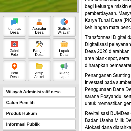
bagi keluarga miskin 
pemberdayaan. Masyara
Karya Tunai Desa (PK
kehilangan mata penc
Identitas
Aparatur
Statistik
Desa
Desa
Wilayah
Transformasi Digital 
Digitalisasi pelayana
Galeri
Bangun
Lapak
Desa 2026 diarahkan 
Foto
Desa
Desa
area blank spot, serta
diharapkan pemasaran
Peta
Arsip
Ruang
Penanganan Stunting
Desa
Artikel
Lapor
Investasi pada sumber
Penggunaan Dana Desa
Wilayah Administratif desa
sarana Posyandu, serta
Calon Pemilih
untuk memastikan gene
Produk Hukum
Revitalisasi BUMDes
Badan Usaha Milik De
Informasi Publik
Alokasi dana diarahk