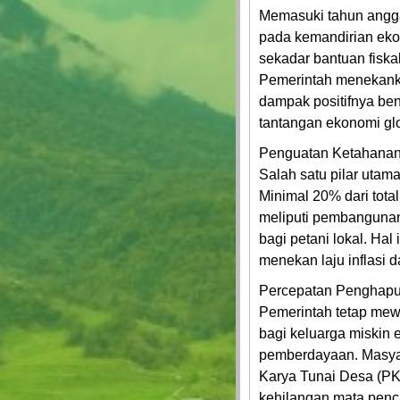
Memasuki tahun angga
Peta
pada kemandirian ekon
Desa
sekadar bantuan fiska
Pemerintah menekanka
SDGs
dampak positifnya be
Desa
tantangan ekonomi glo
Lapak
Penguatan Ketahana
Desa
Salah satu pilar utam
Minimal 20% dari tota
Pembangunan
meliputi pembangunan 
bagi petani lokal. Hal
Galeri
menekan laju inflasi d
Pengaduan
Percepatan Penghapu
Pemerintah tetap mew
Pemerintah
bagi keluarga miskin 
Desa
pemberdayaan. Masyara
Karya Tunai Desa (PK
Layanan
kehilangan mata penc