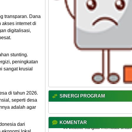
ng transparan. Dana
akses internet di
an digitalisasi,
esat.
han stunting.
gizi, peningkatan
i sangat krusial
sa di tahun 2026.
SINERGI PROGRAM
ial, seperti desa
nnya adalah agar
KOMENTAR
onesia dari
n ekonomi lokal