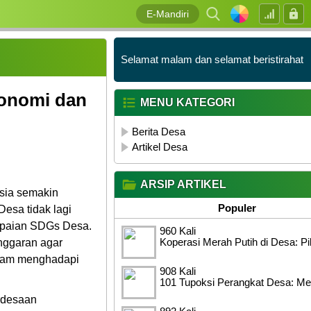
E-Mandiri
Selamat malam dan selamat beristirahat
konomi dan
MENU KATEGORI
Berita Desa
Artikel Desa
ARSIP ARTIKEL
sia semakin
Populer
Desa tidak lagi
capaian SDGs Desa.
960 Kali
Koperasi Merah Putih di Desa: P
nggaran agar
alam menghadapi
908 Kali
101 Tupoksi Perangkat Desa: Me
erdesaan