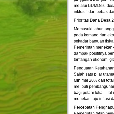
melalui BUMDes, desa
inklusif, dan bebas da
Prioritas Dana Desa 2
Memasuki tahun angga
pada kemandirian ekon
sekadar bantuan fiska
Pemerintah menekanka
dampak positifnya be
tantangan ekonomi glo
Penguatan Ketahana
Salah satu pilar utam
Minimal 20% dari tota
meliputi pembangunan 
bagi petani lokal. Hal
menekan laju inflasi d
Percepatan Penghapu
Pemerintah tetap mew